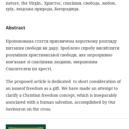
nature, the Virgin., Христос, спасіння, свобода, любов,
гріх, людська природа, Богородиця.
Abstract
Пропонована стаття присвячена короткому розгляду
питання свободи як дару. Зроблено спробу висвітлити
розуміння християнської свободи, яке нерозривно
пов’язане зі спасінням людини, звершеним
Спасителем на хресті.
The proposed article is dedicated to short consideration of
an issueof freedom as a gift. We have made an attempt to
clarify a Christian freedom concept, which is inseparably
associated with a human salvation, accomplished by Our
Saviouron on the cross.